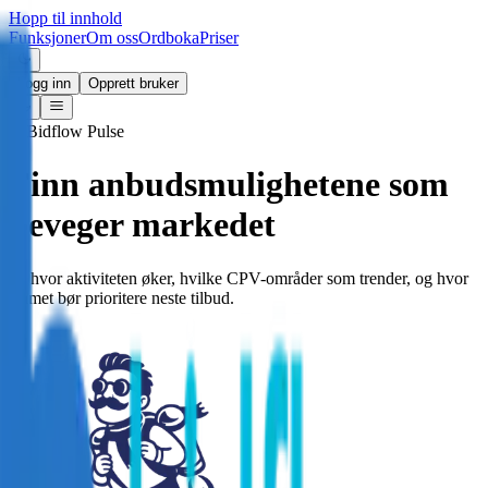
Hopp til innhold
Funksjoner
Om oss
Ordboka
Priser
Logg inn
Opprett bruker
Bidflow Pulse
Finn anbudsmulighetene som
beveger markedet
Se hvor aktiviteten øker, hvilke CPV-områder som trender, og hvor
teamet bør prioritere neste tilbud.