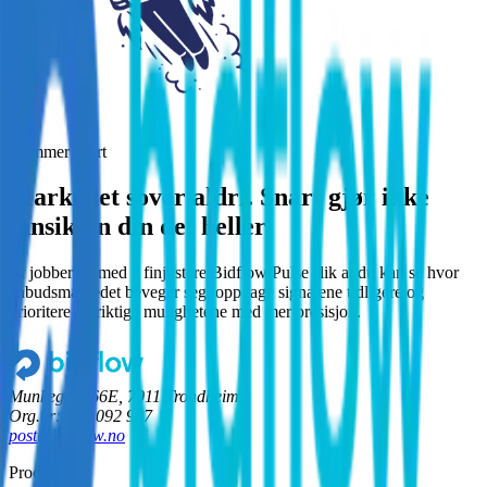
Kommer snart
Markedet sover aldri. Snart gjør ikke
innsikten din det heller.
Vi jobber nå med å finjustere Bidflow Pulse slik at du kan se hvor
anbudsmarkedet beveger seg, oppdage signalene tidligere og
prioritere de riktige mulighetene med mer presisjon.
Munkegata 66E, 7011 Trondheim
Org.nr: 934 092 937
post@bidflow.no
Produkt